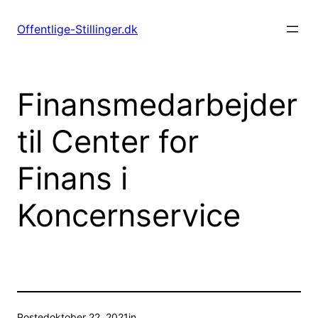
Spring
til
Offentlige-Stillinger.dk
indhold
Finansmedarbejder
til Center for
Finans i
Koncernservice
Posted
oktober 22, 2021
in