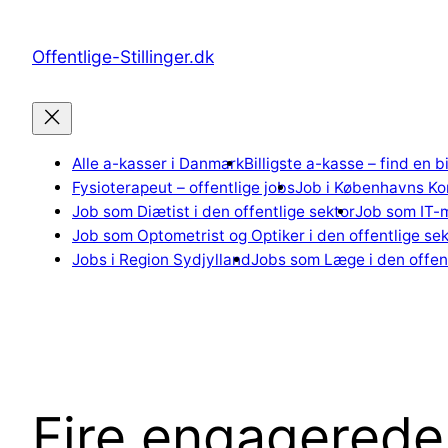
Spring
til
Offentlige-Stillinger.dk
indhold
Alle a-kasser i Danmark
Billigste a-kasse – find en b
Fysioterapeut – offentlige jobs
Job i Københavns K
Job som Diætist i den offentlige sektor
Job som IT-m
Job som Optometrist og Optiker i den offentlige sek
Jobs i Region Sydjylland
Jobs som Læge i den offent
Fire engagered