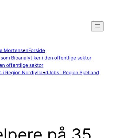
gne Mortensen
Forside
som Bioanalytiker i den offentlige sektor
n offentlige sektor
 i Region Nordjylland
Jobs i Region Sjælland
lpere på 35