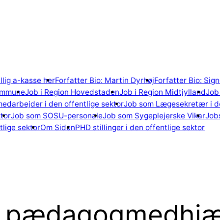
illig a-kasse her
Forfatter Bio: Martin Dyrhøj
Forfatter Bio: Si
ommune
Job i Region Hovedstaden
Job i Region Midtjylland
Job 
edarbejder i den offentlige sektor
Job som Lægesekretær i de
tor
Job som SOSU-personale
Job som Sygeplejerske Vikar
Jobs
lige sektor
Om Siden
PHD stillinger i den offentlige sektor
e pædagogmedhjæ