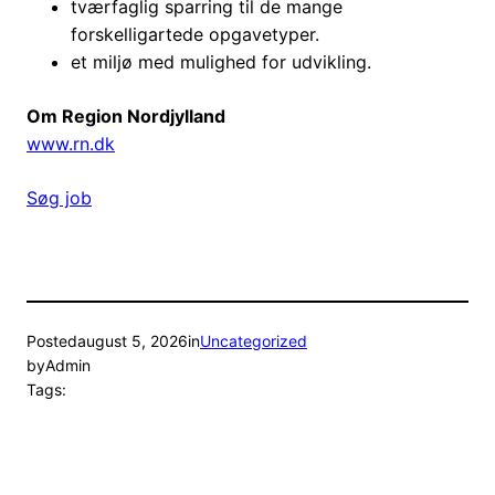
tværfaglig sparring til de mange
forskelligartede opgavetyper.
et miljø med mulighed for udvikling.
Om Region Nordjylland
www.rn.dk
Søg job
Posted
august 5, 2026
in
Uncategorized
by
Admin
Tags: