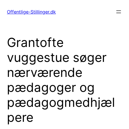
Spring
til
Offentlige-Stillinger.dk
indhold
Grantofte
vuggestue søger
nærværende
pædagoger og
pædagogmedhjæl
pere