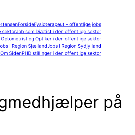
ortensen
Forside
Fysioterapeut – offentlige jobs
e sektor
Job som Diætist i den offentlige sektor
Optometrist og Optiker i den offentlige sektor
obs i Region Sjælland
Jobs i Region Sydjylland
r
Om Siden
PHD stillinger i den offentlige sektor
ogmedhjælper på