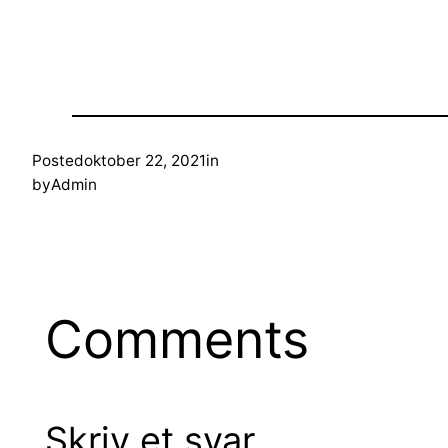
Posted
oktober 22, 2021
in
by
Admin
Comments
Skriv et svar