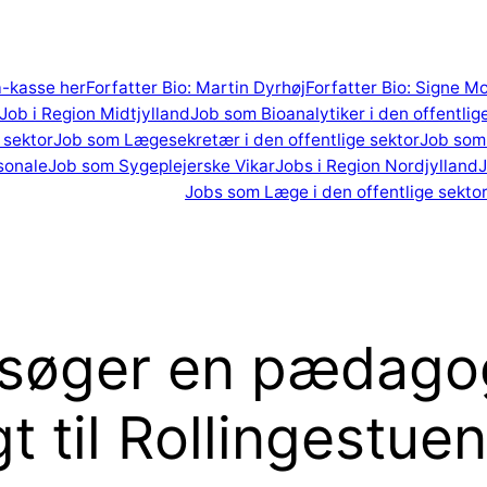
 a-kasse her
Forfatter Bio: Martin Dyrhøj
Forfatter Bio: Signe M
Job i Region Midtjylland
Job som Bioanalytiker i den offentlig
 sektor
Job som Lægesekretær i den offentlige sektor
Job som 
sonale
Job som Sygeplejerske Vikar
Jobs i Region Nordjylland
J
Jobs som Læge i den offentlige sekto
 søger en pædag
t til Rollingestuen