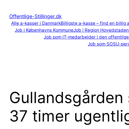
Spring
til
Offentlige-Stillinger.dk
indhold
Alle a-kasser i Danmark
Billigste a-kasse – find en billig
Job i Københavns Kommune
Job i Region Hovedstaden
Job som IT-medarbejder i den offentlige
Job som SOSU-per
Gullandsgården
37 timer ugentlig