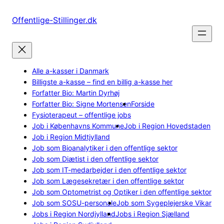
Spring
til
Offentlige-Stillinger.dk
indhold
Alle a-kasser i Danmark
Billigste a-kasse – find en billig a-kasse her
Forfatter Bio: Martin Dyrhøj
Forfatter Bio: Signe Mortensen
Forside
Fysioterapeut – offentlige jobs
Job i Københavns Kommune
Job i Region Hovedstaden
Job i Region Midtjylland
Job som Bioanalytiker i den offentlige sektor
Job som Diætist i den offentlige sektor
Job som IT-medarbejder i den offentlige sektor
Job som Lægesekretær i den offentlige sektor
Job som Optometrist og Optiker i den offentlige sektor
Job som SOSU-personale
Job som Sygeplejerske Vikar
Jobs i Region Nordjylland
Jobs i Region Sjælland