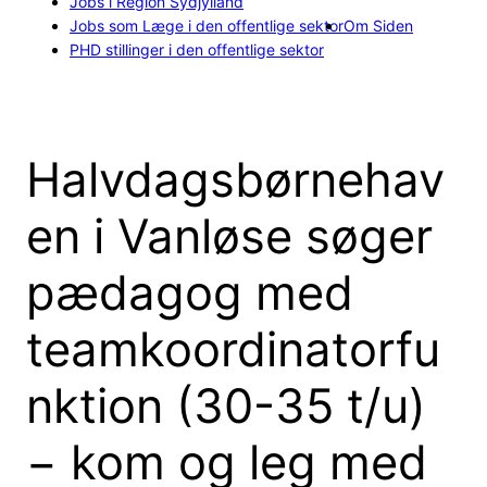
Jobs i Region Sydjylland
Jobs som Læge i den offentlige sektor
Om Siden
PHD stillinger i den offentlige sektor
Halvdagsbørnehav
en i Vanløse søger
pædagog med
teamkoordinatorfu
nktion (30-35 t/u)
− kom og leg med