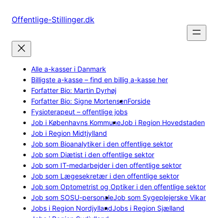
Spring
til
Offentlige-Stillinger.dk
indhold
Alle a-kasser i Danmark
Billigste a-kasse – find en billig a-kasse her
Forfatter Bio: Martin Dyrhøj
Forfatter Bio: Signe Mortensen
Forside
Fysioterapeut – offentlige jobs
Job i Københavns Kommune
Job i Region Hovedstaden
Job i Region Midtjylland
Job som Bioanalytiker i den offentlige sektor
Job som Diætist i den offentlige sektor
Job som IT-medarbejder i den offentlige sektor
Job som Lægesekretær i den offentlige sektor
Job som Optometrist og Optiker i den offentlige sektor
Job som SOSU-personale
Job som Sygeplejerske Vikar
Jobs i Region Nordjylland
Jobs i Region Sjælland