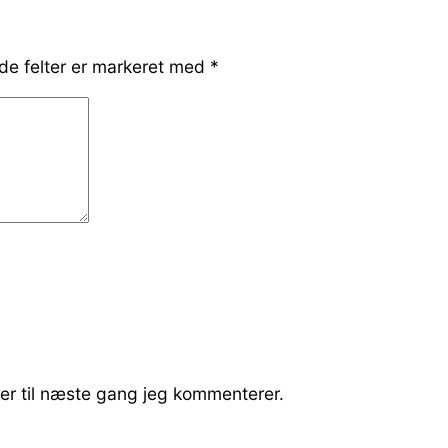
e felter er markeret med
*
er til næste gang jeg kommenterer.