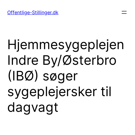
Spring
til
Offentlige-Stillinger.dk
indhold
Hjemmesygeplejen
Indre By/Østerbro
(IBØ) søger
sygeplejersker til
dagvagt