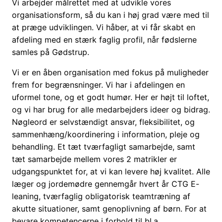
Vi arbejder målrettet med at udvikle vores
organisationsform, så du kan i høj grad være med til
at præge udviklingen. Vi håber, at vi får skabt en
afdeling med en stærk faglig profil, når fødslerne
samles på Gødstrup.
Vi er en åben organisation med fokus på muligheder
frem for begrænsninger. Vi har i afdelingen en
uformel tone, og et godt humør. Her er højt til loftet,
og vi har brug for alle medarbejders ideer og bidrag.
Nøgleord er selvstændigt ansvar, fleksibilitet, og
sammenhæng/koordinering i information, pleje og
behandling. Et tæt tværfagligt samarbejde, samt
tæt samarbejde mellem vores 2 matrikler er
udgangspunktet for, at vi kan levere høj kvalitet. Alle
læger og jordemødre gennemgår hvert år CTG E-
leaning, tværfaglig obligatorisk teamtræning af
akutte situationer, samt genoplivning af børn. For at
bevare kompetencerne i forhold til bl.a.