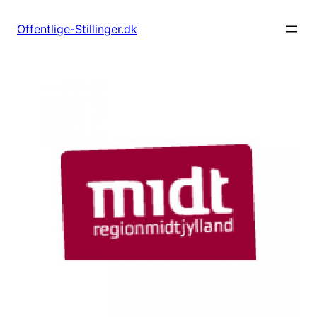
Spring
til
Offentlige-Stillinger.dk
indhold