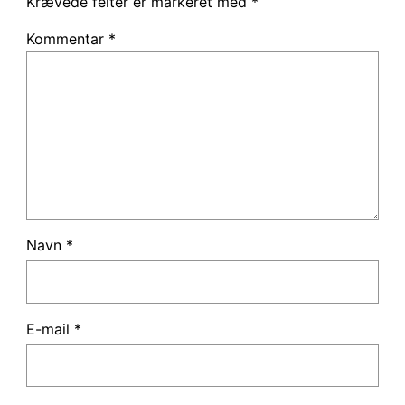
Krævede felter er markeret med
*
Kommentar
*
Navn
*
E-mail
*