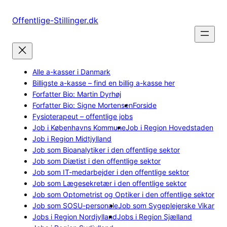
Spring
til
Offentlige-Stillinger.dk
indhold
Alle a-kasser i Danmark
Billigste a-kasse – find en billig a-kasse her
Forfatter Bio: Martin Dyrhøj
Forfatter Bio: Signe Mortensen
Forside
Fysioterapeut – offentlige jobs
Job i Københavns Kommune
Job i Region Hovedstaden
Job i Region Midtjylland
Job som Bioanalytiker i den offentlige sektor
Job som Diætist i den offentlige sektor
Job som IT-medarbejder i den offentlige sektor
Job som Lægesekretær i den offentlige sektor
Job som Optometrist og Optiker i den offentlige sektor
Job som SOSU-personale
Job som Sygeplejerske Vikar
Jobs i Region Nordjylland
Jobs i Region Sjælland