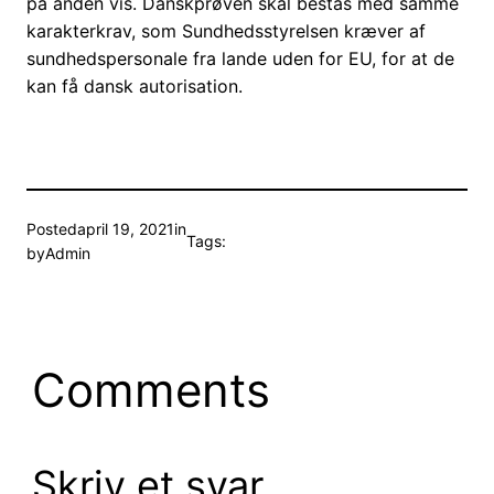
på anden vis. Danskprøven skal bestås med samme
karakterkrav, som Sundhedsstyrelsen kræver af
sundhedspersonale fra lande uden for EU, for at de
kan få dansk autorisation.
Posted
april 19, 2021
in
Tags:
by
Admin
Comments
Skriv et svar