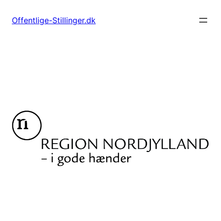
Spring
til
Offentlige-Stillinger.dk
indhold