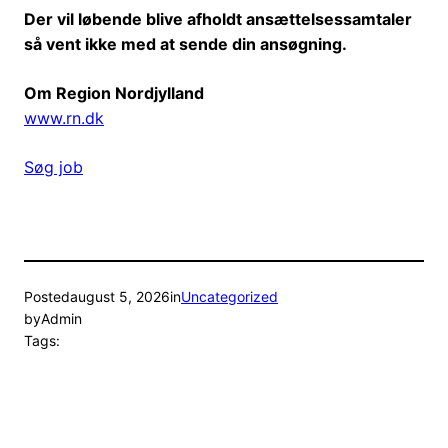
Der vil løbende blive afholdt ansættelsessamtaler
så vent ikke med at sende din ansøgning.
Om Region Nordjylland
www.rn.dk
Søg job
Posted
august 5, 2026
in
Uncategorized
by
Admin
Tags: