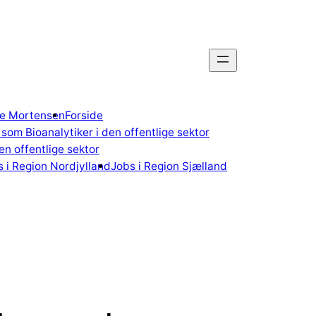
gne Mortensen
Forside
som Bioanalytiker i den offentlige sektor
n offentlige sektor
 i Region Nordjylland
Jobs i Region Sjælland