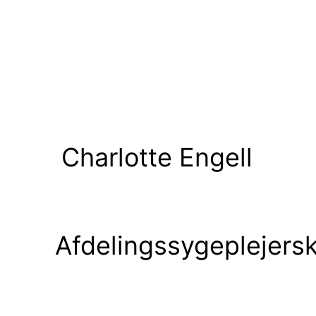
arlotte Engell
e Afdelingssygeplejers