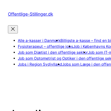
Spring
til
Offentlige-Stillinger.dk
indhold
Alle a-kasser i Danmark
Billigste a-kasse – find en b
Fysioterapeut – offentlige jobs
Job i Københavns K
Job som Diætist i den offentlige sektor
Job som IT-m
Job som Optometrist og Optiker i den offentlige sek
Jobs i Region Sydjylland
Jobs som Læge i den offent