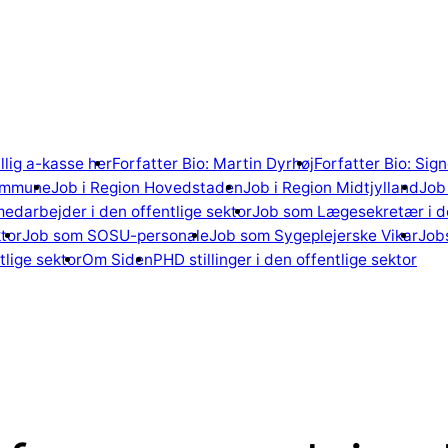
illig a-kasse her
Forfatter Bio: Martin Dyrhøj
Forfatter Bio: Si
ommune
Job i Region Hovedstaden
Job i Region Midtjylland
Job 
edarbejder i den offentlige sektor
Job som Lægesekretær i de
tor
Job som SOSU-personale
Job som Sygeplejerske Vikar
Jobs
lige sektor
Om Siden
PHD stillinger i den offentlige sektor