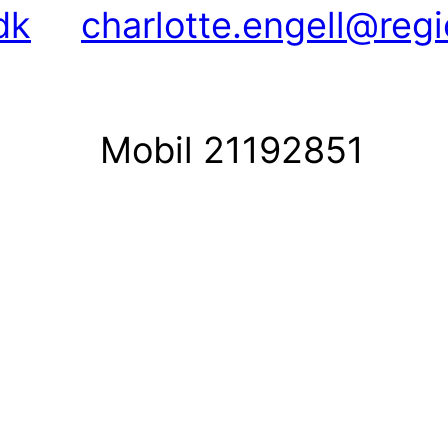
dk
charlotte.engell@reg
Mobil 21192851