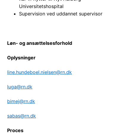
Universitetshospital
Supervision ved uddannet supervisor
Løn- og ansættelsesforhold
Oplysninger
line.hundeboel.nielsen@rn.dk
luga@rn.dk
bimej@rn.dk
sabas@rn.dk
Proces