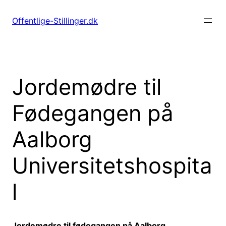
Spring
til
Offentlige-Stillinger.dk
indhold
Jordemødre til
Fødegangen på
Aalborg
Universitetshospita
l
Jordemødre til fødegangen på Aalborg