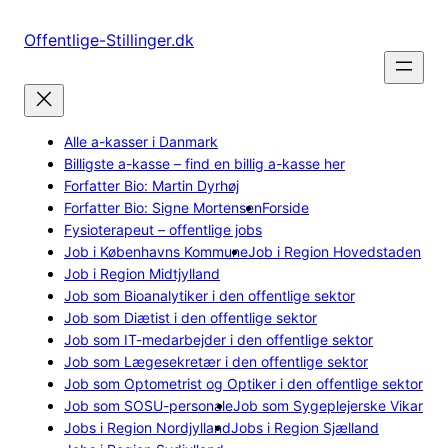
Spring
til
Offentlige-Stillinger.dk
indhold
Alle a-kasser i Danmark
Billigste a-kasse – find en billig a-kasse her
Forfatter Bio: Martin Dyrhøj
Forfatter Bio: Signe Mortensen
Forside
Fysioterapeut – offentlige jobs
Job i Københavns Kommune
Job i Region Hovedstaden
Job i Region Midtjylland
Job som Bioanalytiker i den offentlige sektor
Job som Diætist i den offentlige sektor
Job som IT-medarbejder i den offentlige sektor
Job som Lægesekretær i den offentlige sektor
Job som Optometrist og Optiker i den offentlige sektor
Job som SOSU-personale
Job som Sygeplejerske Vikar
Jobs i Region Nordjylland
Jobs i Region Sjælland