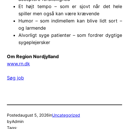
Et højt tempo – som er sjovt når det hele
spiller men også kan være krævende
Humor – som indimellem kan blive lidt sort –
og larmende
Alvorligt syge patienter – som fordrer dygtige
sygeplejersker
Om Region Nordjylland
www.rn.dk
Søg job
Posted
august 5, 2026
in
Uncategorized
by
Admin
Tags: