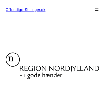
Spring
til
Offentlige-Stillinger.dk
indhold