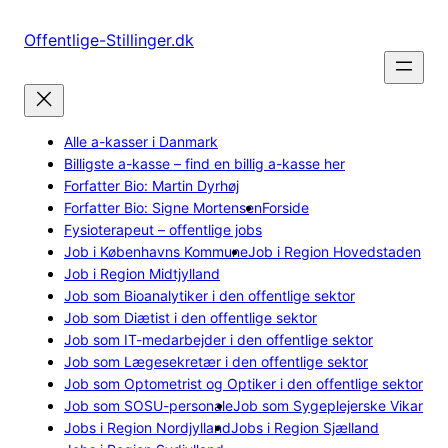
Spring
til
Offentlige-Stillinger.dk
indhold
Alle a-kasser i Danmark
Billigste a-kasse – find en billig a-kasse her
Forfatter Bio: Martin Dyrhøj
Forfatter Bio: Signe Mortensen
Forside
Fysioterapeut – offentlige jobs
Job i Københavns Kommune
Job i Region Hovedstaden
Job i Region Midtjylland
Job som Bioanalytiker i den offentlige sektor
Job som Diætist i den offentlige sektor
Job som IT-medarbejder i den offentlige sektor
Job som Lægesekretær i den offentlige sektor
Job som Optometrist og Optiker i den offentlige sektor
Job som SOSU-personale
Job som Sygeplejerske Vikar
Jobs i Region Nordjylland
Jobs i Region Sjælland