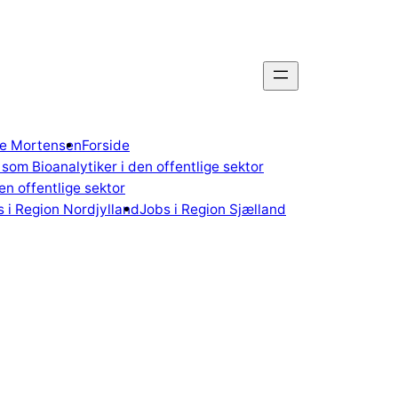
gne Mortensen
Forside
som Bioanalytiker i den offentlige sektor
n offentlige sektor
 i Region Nordjylland
Jobs i Region Sjælland