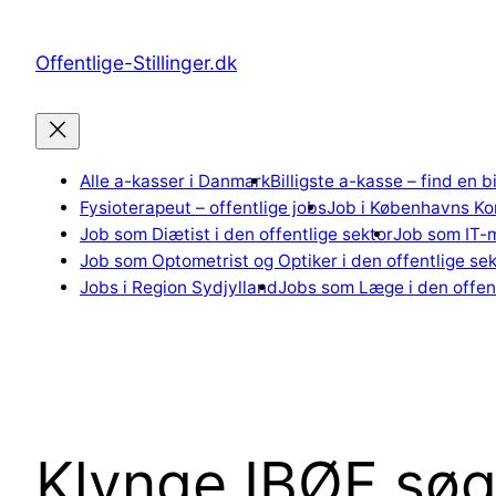
Spring
til
Offentlige-Stillinger.dk
indhold
Alle a-kasser i Danmark
Billigste a-kasse – find en b
Fysioterapeut – offentlige jobs
Job i Københavns K
Job som Diætist i den offentlige sektor
Job som IT-m
Job som Optometrist og Optiker i den offentlige sek
Jobs i Region Sydjylland
Jobs som Læge i den offent
Klynge IBØF søg