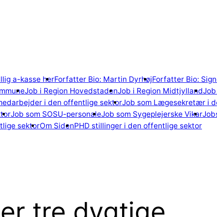
illig a-kasse her
Forfatter Bio: Martin Dyrhøj
Forfatter Bio: Si
ommune
Job i Region Hovedstaden
Job i Region Midtjylland
Job 
edarbejder i den offentlige sektor
Job som Lægesekretær i de
tor
Job som SOSU-personale
Job som Sygeplejerske Vikar
Jobs
lige sektor
Om Siden
PHD stillinger i den offentlige sektor
er tre dygtige