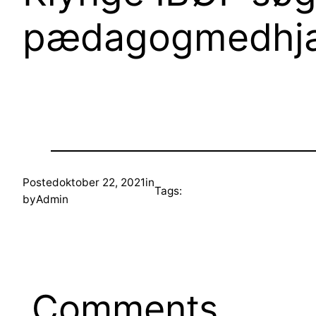
pædagogmedhjæl
Posted
oktober 22, 2021
in
Tags:
by
Admin
Comments