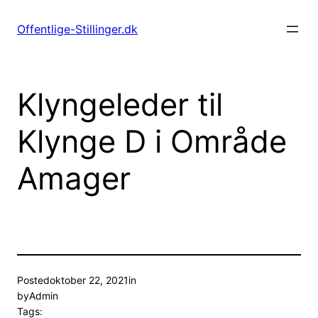
Spring
til
Offentlige-Stillinger.dk
indhold
Klyngeleder til
Klynge D i Område
Amager
Posted
oktober 22, 2021
in
by
Admin
Tags: