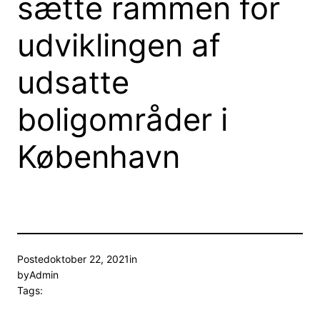
sætte rammen for
udviklingen af
udsatte
boligområder i
København
Posted
oktober 22, 2021
in
by
Admin
Tags: