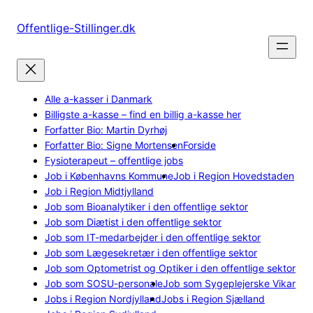
Spring
til
Offentlige-Stillinger.dk
indhold
Alle a-kasser i Danmark
Billigste a-kasse – find en billig a-kasse her
Forfatter Bio: Martin Dyrhøj
Forfatter Bio: Signe Mortensen
Forside
Fysioterapeut – offentlige jobs
Job i Københavns Kommune
Job i Region Hovedstaden
Job i Region Midtjylland
Job som Bioanalytiker i den offentlige sektor
Job som Diætist i den offentlige sektor
Job som IT-medarbejder i den offentlige sektor
Job som Lægesekretær i den offentlige sektor
Job som Optometrist og Optiker i den offentlige sektor
Job som SOSU-personale
Job som Sygeplejerske Vikar
Jobs i Region Nordjylland
Jobs i Region Sjælland