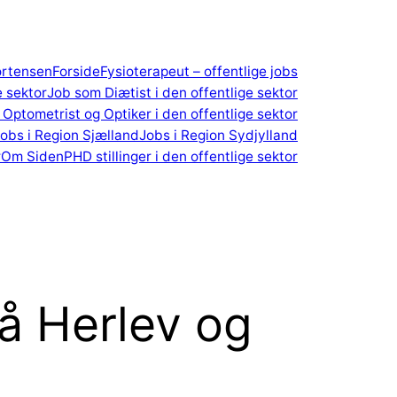
ortensen
Forside
Fysioterapeut – offentlige jobs
e sektor
Job som Diætist i den offentlige sektor
Optometrist og Optiker i den offentlige sektor
obs i Region Sjælland
Jobs i Region Sydjylland
r
Om Siden
PHD stillinger i den offentlige sektor
å Herlev og