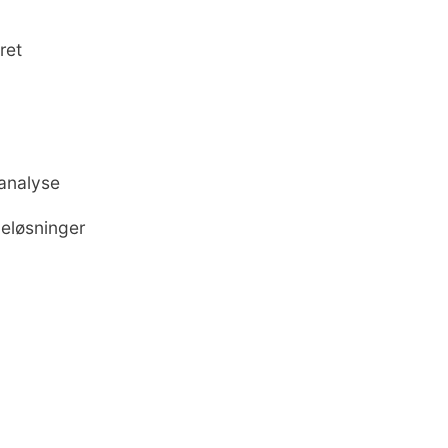
ret
 analyse
veløsninger