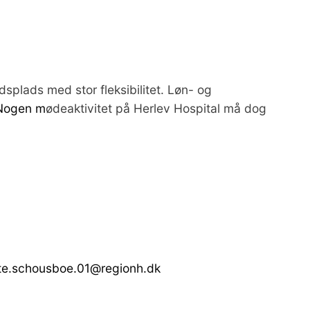
splads med stor fleksibilitet. Løn- og
Nogen m
ødeaktivitet på Herlev Hospital må dog
ette.schousboe.01@regionh.dk