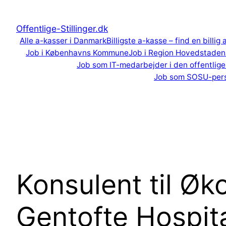
Spring
til
Offentlige-Stillinger.dk
indhold
Alle a-kasser i Danmark
Billigste a-kasse – find en billig
Job i Københavns Kommune
Job i Region Hovedstaden
Job som IT-medarbejder i den offentlige
Job som SOSU-per
Konsulent til Ø
Gentofte Hospit