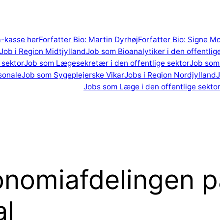
 a-kasse her
Forfatter Bio: Martin Dyrhøj
Forfatter Bio: Signe M
Job i Region Midtjylland
Job som Bioanalytiker i den offentlig
 sektor
Job som Lægesekretær i den offentlige sektor
Job som 
sonale
Job som Sygeplejerske Vikar
Jobs i Region Nordjylland
J
Jobs som Læge i den offentlige sekto
konomiafdelingen p
al