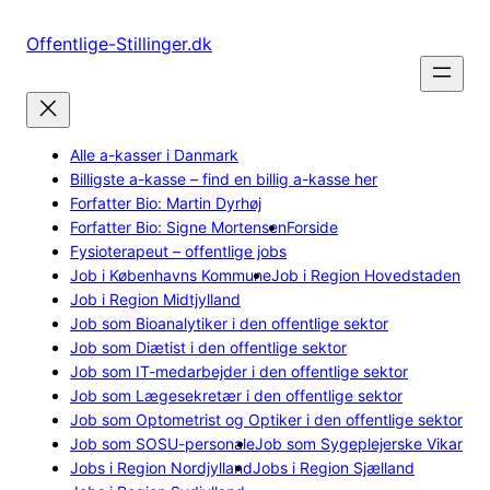
Spring
til
Offentlige-Stillinger.dk
indhold
Alle a-kasser i Danmark
Billigste a-kasse – find en billig a-kasse her
Forfatter Bio: Martin Dyrhøj
Forfatter Bio: Signe Mortensen
Forside
Fysioterapeut – offentlige jobs
Job i Københavns Kommune
Job i Region Hovedstaden
Job i Region Midtjylland
Job som Bioanalytiker i den offentlige sektor
Job som Diætist i den offentlige sektor
Job som IT-medarbejder i den offentlige sektor
Job som Lægesekretær i den offentlige sektor
Job som Optometrist og Optiker i den offentlige sektor
Job som SOSU-personale
Job som Sygeplejerske Vikar
Jobs i Region Nordjylland
Jobs i Region Sjælland