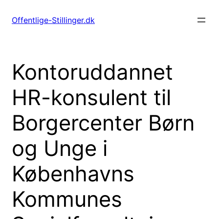
Spring
til
Offentlige-Stillinger.dk
indhold
Kontoruddannet
HR-konsulent til
Borgercenter Børn
og Unge i
Københavns
Kommunes