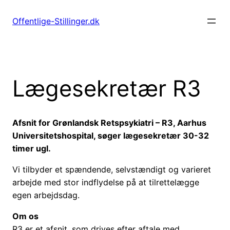
Spring
til
Offentlige-Stillinger.dk
indhold
Lægesekretær R3
Afsnit for Grønlandsk Retspsykiatri – R3, Aarhus
Universitetshospital, søger lægesekretær 30-32
timer ugl.
Vi tilbyder et spændende, selvstændigt og varieret
arbejde med stor indflydelse på at tilrettelægge
egen arbejdsdag.
Om os
R3 er et afsnit, som drives efter aftale med