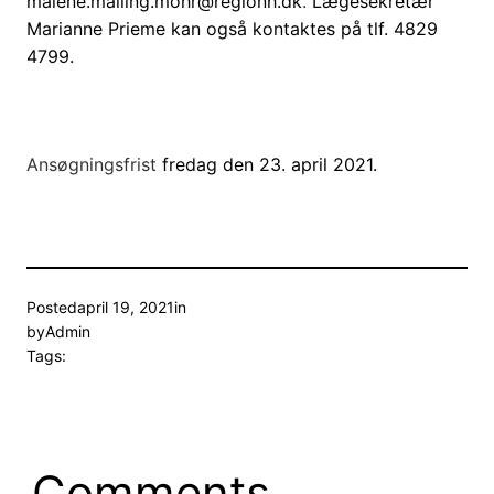
malene.malling.mohr@regionh.dk
.
Lægesekretær
Marianne Prieme kan også kontaktes på tlf. 4829
4799.
Ansøgningsfrist
fredag den 23. april 2021.
Posted
april 19, 2021
in
by
Admin
Tags:
Comments