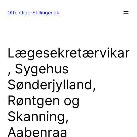
Spring
til
Offentlige-Stillinger.dk
indhold
Lægesekretærvikar
, Sygehus
Sønderjylland,
Røntgen og
Skanning,
Aabenraa