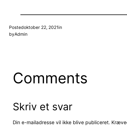
Posted
oktober 22, 2021
in
by
Admin
Comments
Skriv et svar
Din e-mailadresse vil ikke blive publiceret.
Kræved