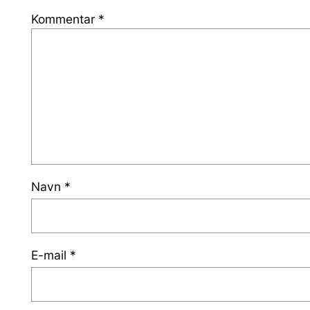
Kommentar
*
Navn
*
E-mail
*