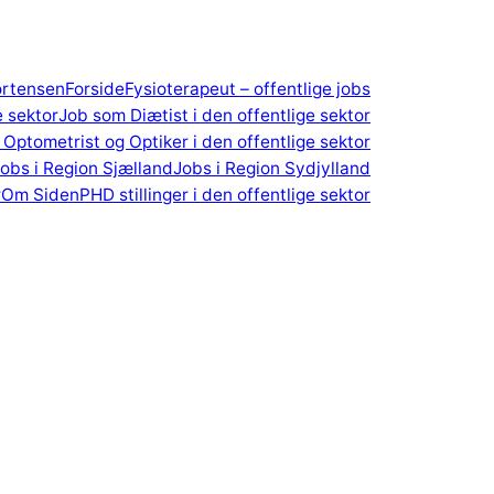
ortensen
Forside
Fysioterapeut – offentlige jobs
e sektor
Job som Diætist i den offentlige sektor
Optometrist og Optiker i den offentlige sektor
obs i Region Sjælland
Jobs i Region Sydjylland
r
Om Siden
PHD stillinger i den offentlige sektor