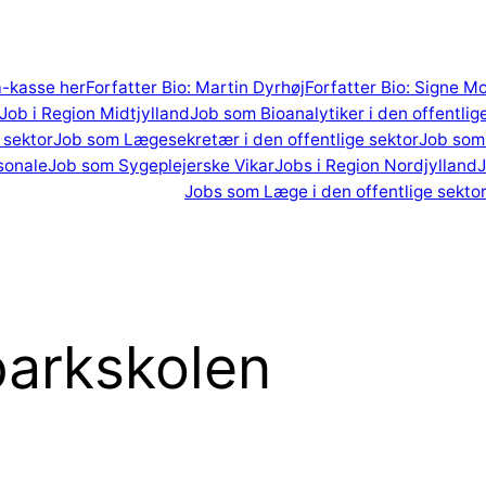
 a-kasse her
Forfatter Bio: Martin Dyrhøj
Forfatter Bio: Signe M
Job i Region Midtjylland
Job som Bioanalytiker i den offentlig
 sektor
Job som Lægesekretær i den offentlige sektor
Job som 
sonale
Job som Sygeplejerske Vikar
Jobs i Region Nordjylland
J
Jobs som Læge i den offentlige sekto
parkskolen