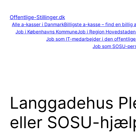
Spring
til
Offentlige-Stillinger.dk
indhold
Alle a-kasser i Danmark
Billigste a-kasse – find en billig
Job i Københavns Kommune
Job i Region Hovedstaden
Job som IT-medarbejder i den offentlige
Job som SOSU-per
Langgadehus Pl
eller SOSU-hjælp