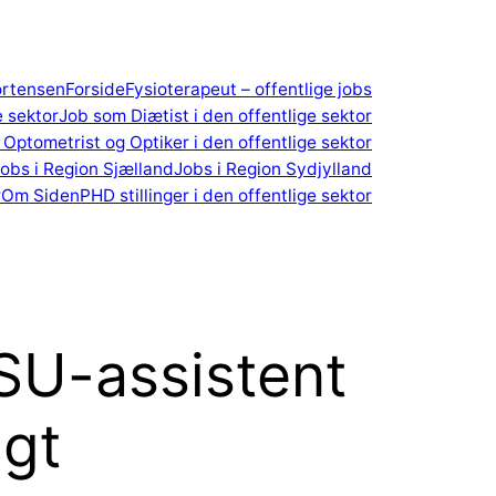
ortensen
Forside
Fysioterapeut – offentlige jobs
e sektor
Job som Diætist i den offentlige sektor
Optometrist og Optiker i den offentlige sektor
obs i Region Sjælland
Jobs i Region Sydjylland
r
Om Siden
PHD stillinger i den offentlige sektor
SU-assistent
agt