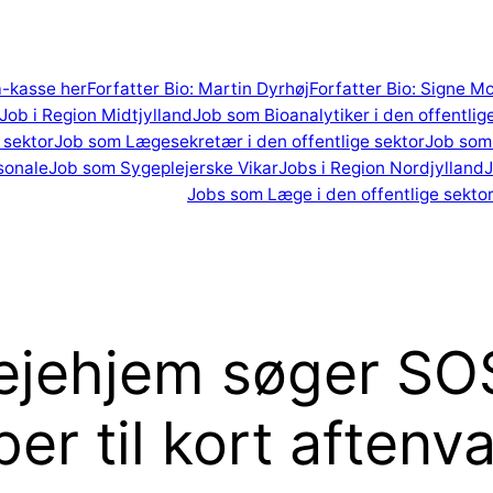
 a-kasse her
Forfatter Bio: Martin Dyrhøj
Forfatter Bio: Signe M
Job i Region Midtjylland
Job som Bioanalytiker i den offentlig
 sektor
Job som Lægesekretær i den offentlige sektor
Job som 
sonale
Job som Sygeplejerske Vikar
Jobs i Region Nordjylland
J
Jobs som Læge i den offentlige sekto
ejehjem søger SO
er til kort aftenv