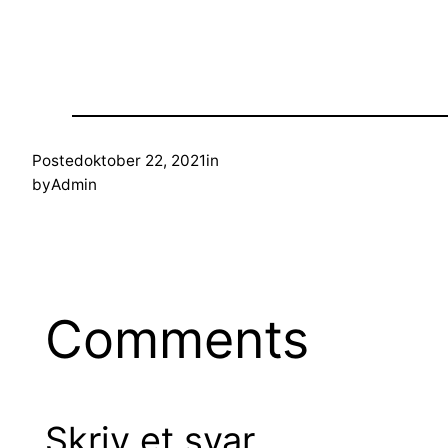
Posted
oktober 22, 2021
in
by
Admin
Comments
Skriv et svar