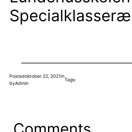
Specialklasser
Posted
oktober 22, 2021
in
Tags:
by
Admin
Comments