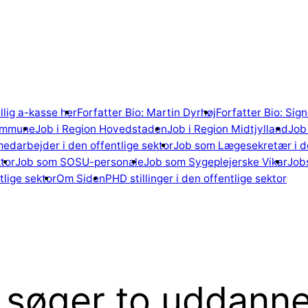
illig a-kasse her
Forfatter Bio: Martin Dyrhøj
Forfatter Bio: Si
ommune
Job i Region Hovedstaden
Job i Region Midtjylland
Job 
edarbejder i den offentlige sektor
Job som Lægesekretær i de
tor
Job som SOSU-personale
Job som Sygeplejerske Vikar
Jobs
lige sektor
Om Siden
PHD stillinger i den offentlige sektor
søger to uddanned