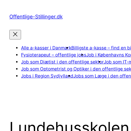
Spring
til
Offentlige-Stillinger.dk
indhold
Alle a-kasser i Danmark
Billigste a-kasse – find en b
Fysioterapeut – offentlige jobs
Job i Københavns K
Job som Diætist i den offentlige sektor
Job som IT-m
Job som Optometrist og Optiker i den offentlige sek
Jobs i Region Sydjylland
Jobs som Læge i den offent
Lundehusskolen 