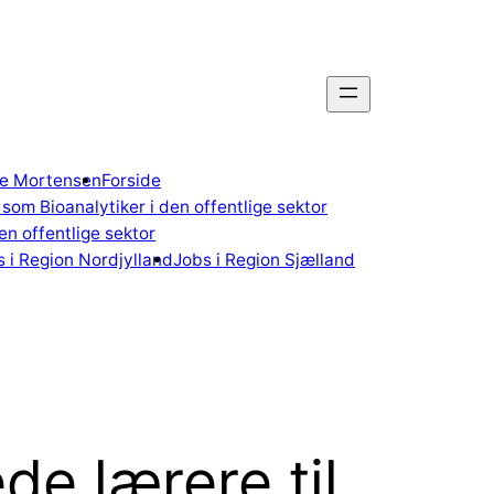
gne Mortensen
Forside
som Bioanalytiker i den offentlige sektor
n offentlige sektor
 i Region Nordjylland
Jobs i Region Sjælland
e lærere til