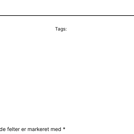
Tags:
e felter er markeret med
*