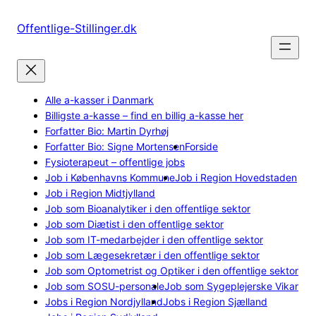
Spring
til
Offentlige-Stillinger.dk
indhold
Alle a-kasser i Danmark
Billigste a-kasse – find en billig a-kasse her
Forfatter Bio: Martin Dyrhøj
Forfatter Bio: Signe Mortensen
Forside
Fysioterapeut – offentlige jobs
Job i Københavns Kommune
Job i Region Hovedstaden
Job i Region Midtjylland
Job som Bioanalytiker i den offentlige sektor
Job som Diætist i den offentlige sektor
Job som IT-medarbejder i den offentlige sektor
Job som Lægesekretær i den offentlige sektor
Job som Optometrist og Optiker i den offentlige sektor
Job som SOSU-personale
Job som Sygeplejerske Vikar
Jobs i Region Nordjylland
Jobs i Region Sjælland