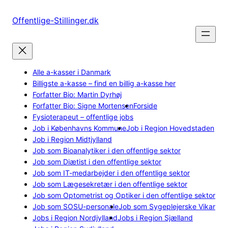
Spring
til
Offentlige-Stillinger.dk
indhold
Alle a-kasser i Danmark
Billigste a-kasse – find en billig a-kasse her
Forfatter Bio: Martin Dyrhøj
Forfatter Bio: Signe Mortensen
Forside
Fysioterapeut – offentlige jobs
Job i Københavns Kommune
Job i Region Hovedstaden
Job i Region Midtjylland
Job som Bioanalytiker i den offentlige sektor
Job som Diætist i den offentlige sektor
Job som IT-medarbejder i den offentlige sektor
Job som Lægesekretær i den offentlige sektor
Job som Optometrist og Optiker i den offentlige sektor
Job som SOSU-personale
Job som Sygeplejerske Vikar
Jobs i Region Nordjylland
Jobs i Region Sjælland