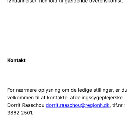
løndannelse/i henhold til gældende overenskomst.
Kontakt
For nærmere oplysning om de ledige stillinger, er du
velkommen til at kontakte, afdelingssygeplejerske
Dorrit Raaschou
dorrit.raaschou@regionh.dk
, tlf.nr.:
3862 2501.