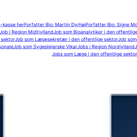
 a-kasse her
Forfatter Bio: Martin Dyrhøj
Forfatter Bio: Signe M
Job i Region Midtjylland
Job som Bioanalytiker i den offentlig
 sektor
Job som Lægesekretær i den offentlige sektor
Job som 
sonale
Job som Sygeplejerske Vikar
Jobs i Region Nordjylland
J
Jobs som Læge i den offentlige sekto