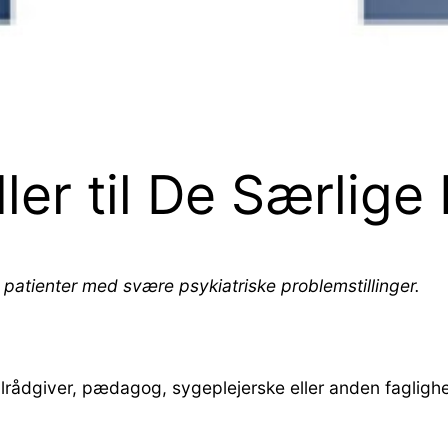
er til De Særlige 
 patienter med svære psykiatriske problemstillinger.
alrådgiver, pædagog, sygeplejerske eller anden faglig