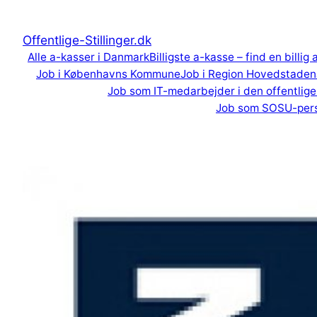
Spring
til
Offentlige-Stillinger.dk
indhold
Alle a-kasser i Danmark
Billigste a-kasse – find en billig
Job i Københavns Kommune
Job i Region Hovedstaden
Job som IT-medarbejder i den offentlige
Job som SOSU-per