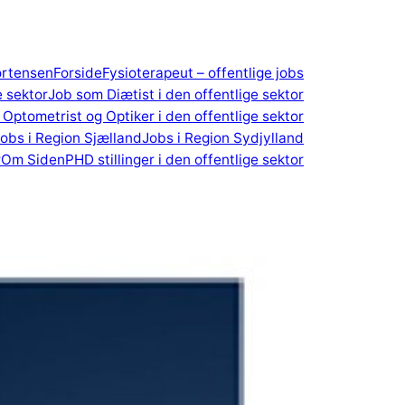
ortensen
Forside
Fysioterapeut – offentlige jobs
e sektor
Job som Diætist i den offentlige sektor
Optometrist og Optiker i den offentlige sektor
obs i Region Sjælland
Jobs i Region Sydjylland
r
Om Siden
PHD stillinger i den offentlige sektor