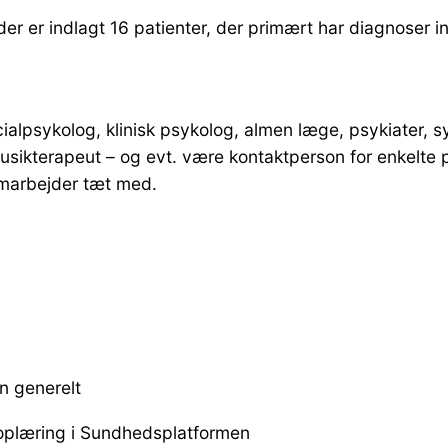
 der er indlagt 16 patienter, der primært har diagnoser i
lpsykolog, klinisk psykolog, almen læge, psykiater, sy
sikterapeut – og evt. være kontaktperson for enkelte p
amarbejder tæt med.
en generelt
u oplæring i Sundhedsplatformen