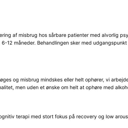
sering af misbrug hos sårbare patienter med alvorlig 
er på 6-12 måneder. Behandlingen sker med udgangspunkt
 øges og misbrug mindskes eller helt ophører, vi arbejd
nalitet, men uden et ønske om helt at ophøre med alkoho
gnitiv terapi med stort fokus på recovery og low arous