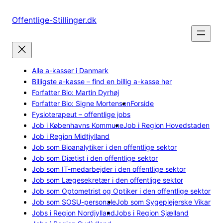
Spring
til
Offentlige-Stillinger.dk
indhold
Alle a-kasser i Danmark
Billigste a-kasse – find en billig a-kasse her
Forfatter Bio: Martin Dyrhøj
Forfatter Bio: Signe Mortensen
Forside
Fysioterapeut – offentlige jobs
Job i Københavns Kommune
Job i Region Hovedstaden
Job i Region Midtjylland
Job som Bioanalytiker i den offentlige sektor
Job som Diætist i den offentlige sektor
Job som IT-medarbejder i den offentlige sektor
Job som Lægesekretær i den offentlige sektor
Job som Optometrist og Optiker i den offentlige sektor
Job som SOSU-personale
Job som Sygeplejerske Vikar
Jobs i Region Nordjylland
Jobs i Region Sjælland