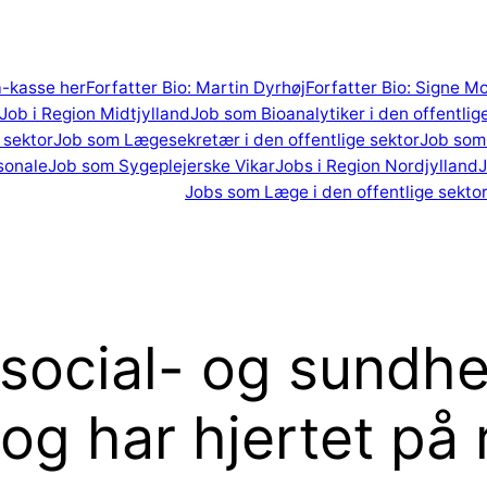
 a-kasse her
Forfatter Bio: Martin Dyrhøj
Forfatter Bio: Signe M
Job i Region Midtjylland
Job som Bioanalytiker i den offentlig
 sektor
Job som Lægesekretær i den offentlige sektor
Job som 
sonale
Job som Sygeplejerske Vikar
Jobs i Region Nordjylland
J
Jobs som Læge i den offentlige sekto
 social- og sundh
og har hjertet på 