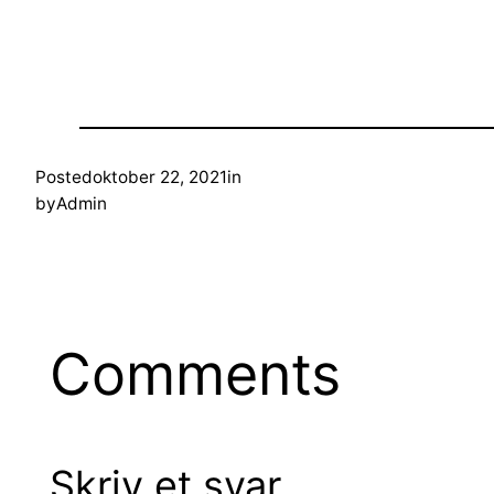
Posted
oktober 22, 2021
in
by
Admin
Comments
Skriv et svar