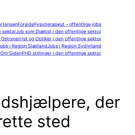
ortensen
Forside
Fysioterapeut – offentlige jobs
e sektor
Job som Diætist i den offentlige sektor
Optometrist og Optiker i den offentlige sektor
obs i Region Sjælland
Jobs i Region Sydjylland
r
Om Siden
PHD stillinger i den offentlige sektor
edshjælpere, der
rette sted