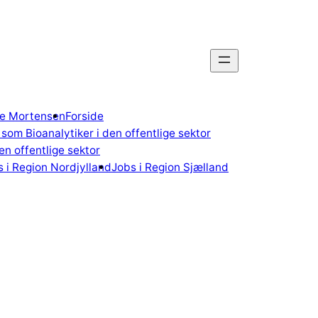
gne Mortensen
Forside
som Bioanalytiker i den offentlige sektor
n offentlige sektor
 i Region Nordjylland
Jobs i Region Sjælland