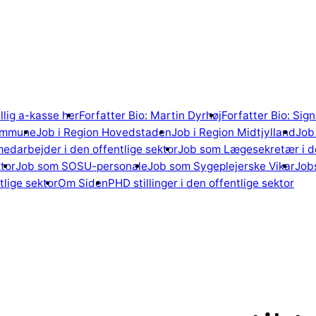
illig a-kasse her
Forfatter Bio: Martin Dyrhøj
Forfatter Bio: Si
ommune
Job i Region Hovedstaden
Job i Region Midtjylland
Job 
edarbejder i den offentlige sektor
Job som Lægesekretær i de
tor
Job som SOSU-personale
Job som Sygeplejerske Vikar
Jobs
lige sektor
Om Siden
PHD stillinger i den offentlige sektor