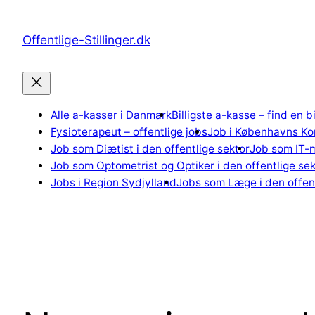
Spring
til
Offentlige-Stillinger.dk
indhold
Alle a-kasser i Danmark
Billigste a-kasse – find en b
Fysioterapeut – offentlige jobs
Job i Københavns K
Job som Diætist i den offentlige sektor
Job som IT-m
Job som Optometrist og Optiker i den offentlige sek
Jobs i Region Sydjylland
Jobs som Læge i den offent