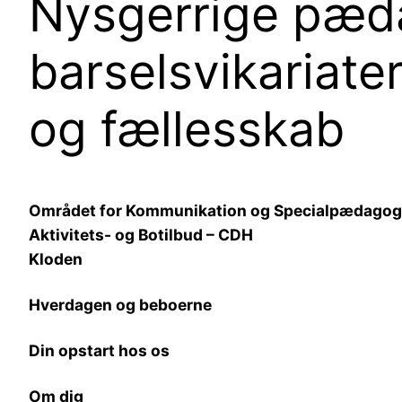
Nysgerrige pæda
barselsvikariate
og fællesskab
Området for Kommunikation og Specialpædagog
Aktivitets- og Botilbud – CDH
Kloden
Hverdagen og beboerne
Din opstart hos os
Om dig