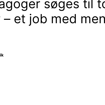
goger søges til t
r – et job med men
ik