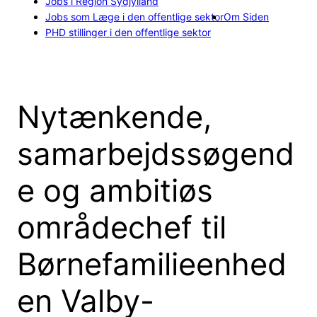
Jobs i Region Sydjylland
Jobs som Læge i den offentlige sektor
Om Siden
PHD stillinger i den offentlige sektor
Nytænkende,
samarbejdssøgend
e og ambitiøs
områdechef til
Børnefamilieenhed
en Valby-