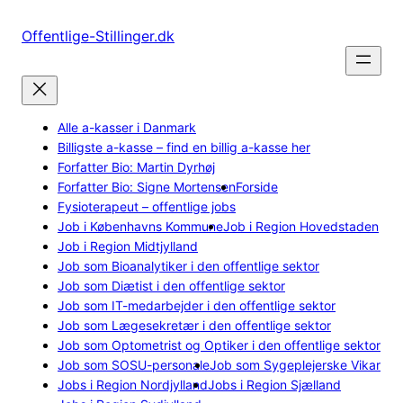
Spring
til
Offentlige-Stillinger.dk
indhold
Alle a-kasser i Danmark
Billigste a-kasse – find en billig a-kasse her
Forfatter Bio: Martin Dyrhøj
Forfatter Bio: Signe Mortensen
Forside
Fysioterapeut – offentlige jobs
Job i Københavns Kommune
Job i Region Hovedstaden
Job i Region Midtjylland
Job som Bioanalytiker i den offentlige sektor
Job som Diætist i den offentlige sektor
Job som IT-medarbejder i den offentlige sektor
Job som Lægesekretær i den offentlige sektor
Job som Optometrist og Optiker i den offentlige sektor
Job som SOSU-personale
Job som Sygeplejerske Vikar
Jobs i Region Nordjylland
Jobs i Region Sjælland