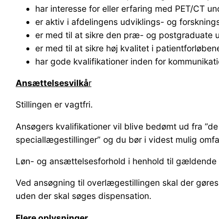
har interesse for eller erfaring med PET/CT u
er aktiv i afdelingens udviklings- og forskning
er med til at sikre den præ- og postgraduate 
er med til at sikre høj kvalitet i patientforlø
har gode kvalifikationer inden for kommunikat
Ansættelsesvilkå
r
Stillingen er vagtfri.
Ansøgers kvalifikationer vil blive bedømt ud fra ”d
speciallægestillinger” og du bør i videst mulig omf
Løn- og ansættelsesforhold i henhold til gældend
Ved ansøgning til overlægestillingen skal der gør
uden der skal søges dispensation.
Flere oplysninger