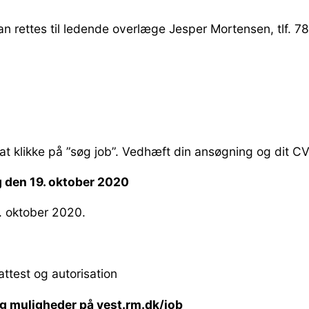
an rettes til ledende overlæge Jesper Mortensen, tlf. 
t klikke på ”søg job”. Vedhæft din ansøgning og dit CV
den 19. oktober 2020
. oktober 2020.
attest og autorisation
og muligheder på vest.rm.dk/job