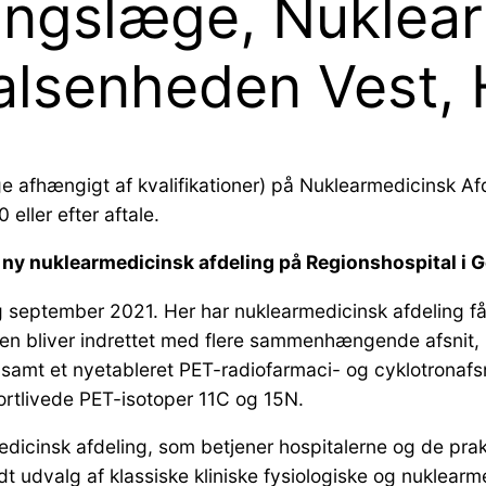
ingslæge, Nuklea
talsenheden Vest,
æge afhængigt af kvalifikationer) på Nuklearmedicinsk A
eller efter aftale.
t ny nuklearmedicinsk afdeling på Regionshospital i 
ning september 2021. Her har nuklearmedicinsk afdeling få
gen bliver indrettet med flere sammenhængende afsnit, 
t samt et nyetableret PET-radiofarmaci- og cyklotronafsni
ortlivede PET-isotoper 11C og 15N.
edicinsk afdeling, som betjener hospitalerne og de prak
dt udvalg af klassiske kliniske fysiologiske og nuklea