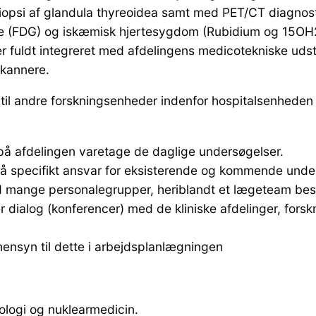
 biopsi af glandula thyreoidea samt med PET/CT diagn
DG) og iskæmisk hjertesygdom (Rubidium og 15OH2). A
r fuldt integreret med afdelingens medicotekniske udsty
kannere.
til andre forskningsenheder indenfor hospitalsenheden 
å afdelingen varetage de daglige undersøgelser.
u få specifikt ansvar for eksisterende og kommende unde
 med mange personalegrupper, heriblandt et lægeteam be
r dialog (konferencer) med de kliniske afdelinger, fors
 hensyn til dette i arbejdsplanlægningen
iologi og nuklearmedicin.