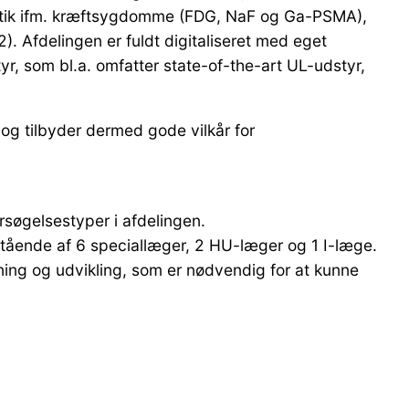
ostik ifm. kræftsygdomme (FDG, NaF og Ga-PSMA),
fdelingen er fuldt digitaliseret med eget
r, som bl.a. omfatter state-of-the-art UL-udstyr,
og tilbyder dermed gode vilkår for
rsøgelsestyper i afdelingen.
stående af 6 speciallæger, 2 HU-læger og 1 I-læge.
kning og udvikling, som er nødvendig for at kunne