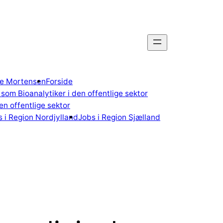
gne Mortensen
Forside
som Bioanalytiker i den offentlige sektor
n offentlige sektor
 i Region Nordjylland
Jobs i Region Sjælland