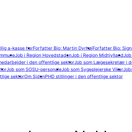
illig a-kasse her
Forfatter Bio: Martin Dyrhøj
Forfatter Bio: Si
ommune
Job i Region Hovedstaden
Job i Region Midtjylland
Job 
edarbejder i den offentlige sektor
Job som Lægesekretær i de
tor
Job som SOSU-personale
Job som Sygeplejerske Vikar
Jobs
lige sektor
Om Siden
PHD stillinger i den offentlige sektor