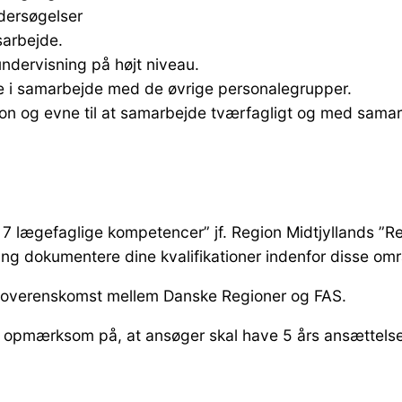
ndersøgelser
sarbejde.
undervisning på højt niveau.
bene i samarbejde med de øvrige personalegrupper.
ion og evne til at samarbejde tværfagligt og med sama
e 7 lægefaglige kompetencer” jf. Region Midtjyllands ”Re
ang dokumentere dine kvalifikationer indenfor disse omr
e overenskomst mellem Danske Regioner og FAS.
es opmærksom på, at ansøger skal have 5 års ansættels