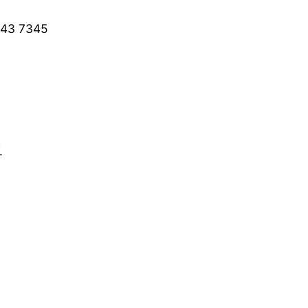
7843 7345
.