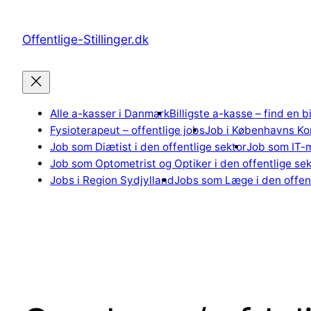
Spring
til
Offentlige-Stillinger.dk
indhold
Alle a-kasser i Danmark
Billigste a-kasse – find en b
Fysioterapeut – offentlige jobs
Job i Københavns K
Job som Diætist i den offentlige sektor
Job som IT-m
Job som Optometrist og Optiker i den offentlige sek
Jobs i Region Sydjylland
Jobs som Læge i den offent