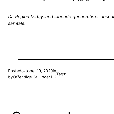
Da Region Midtjylland løbende gennemfører besparels
samtale.
Posted
oktober 19, 2020
in
Tags:
by
Offentlige-Stillinger.DK