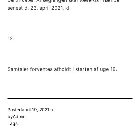
certifikater. Ansøgningen skal være os i hænde
senest d. 23. april 2021, kl.
12.
Samtaler forventes afholdt i starten af uge 18.
Posted
april 19, 2021
in
by
Admin
Tags: