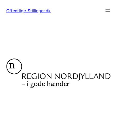
Spring
til
Offentlige-Stillinger.dk
indhold