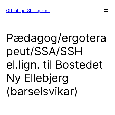
Spring
til
Offentlige-Stillinger.dk
indhold
Pædagog/ergotera
peut/SSA/SSH
el.lign. til Bostedet
Ny Ellebjerg
(barselsvikar)