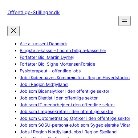
Spring
til
Offentlige-Stillinger.dk
indhold
Alle a-kasser i Danmark
Billigste a-kasse – find en billig a-kasse her
Forfatter Bio: Martin Dyrhøj
Forfatter Bio: Signe Mortensen
Forside
Fysioterapeut – offentlige jobs
Job i Københavns Kommune
Job i Region Hovedstaden
Job i Region Midtjylland
Job som Bioanalytiker i den offentlige sektor
Job som Diætist i den offentlige sektor
Job som IT-medarbejder i den offentlige sektor
Job som Lægesekretær i den offentlige sektor
Job som Optometrist og Optiker i den offentlige sektor
Job som SOSU-personale
Job som Sygeplejerske Vikar
Jobs i Region Nordjylland
Jobs i Region Sjælland