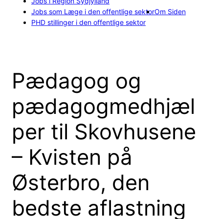
Jobs i Region Sydjylland
Jobs som Læge i den offentlige sektor
Om Siden
PHD stillinger i den offentlige sektor
Pædagog og
pædagogmedhjæl
per til Skovhusene
– Kvisten på
Østerbro, den
bedste aflastning