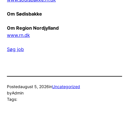
Om Sødisbakke
Om Region Nordjylland
www.rn.dk
Søg job
Posted
august 5, 2026
in
Uncategorized
by
Admin
Tags: