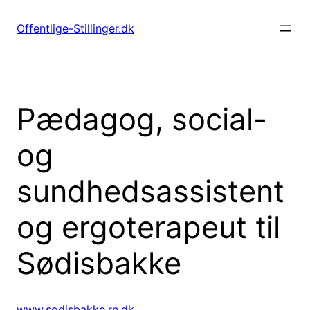
Spring
til
Offentlige-Stillinger.dk
indhold
Pædagog, social-
og
sundhedsassistent
og ergoterapeut til
Sødisbakke
www.sodisbakke.rn.dk