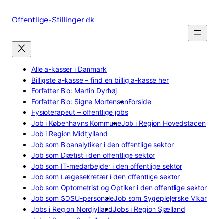
Spring
til
Offentlige-Stillinger.dk
indhold
Alle a-kasser i Danmark
Billigste a-kasse – find en billig a-kasse her
Forfatter Bio: Martin Dyrhøj
Forfatter Bio: Signe Mortensen
Forside
Fysioterapeut – offentlige jobs
Job i Københavns Kommune
Job i Region Hovedstaden
Job i Region Midtjylland
Job som Bioanalytiker i den offentlige sektor
Job som Diætist i den offentlige sektor
Job som IT-medarbejder i den offentlige sektor
Job som Lægesekretær i den offentlige sektor
Job som Optometrist og Optiker i den offentlige sektor
Job som SOSU-personale
Job som Sygeplejerske Vikar
Jobs i Region Nordjylland
Jobs i Region Sjælland