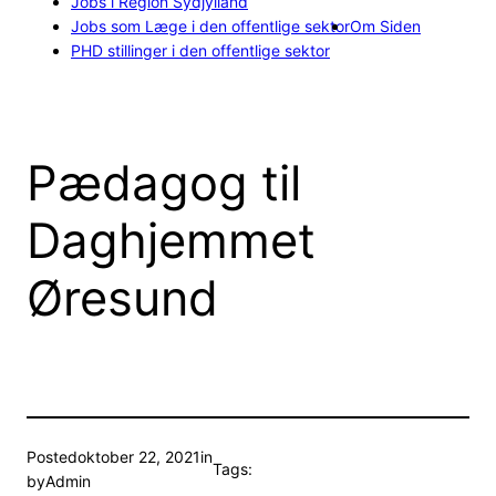
Jobs i Region Sydjylland
Jobs som Læge i den offentlige sektor
Om Siden
PHD stillinger i den offentlige sektor
Pædagog til
Daghjemmet
Øresund
Posted
oktober 22, 2021
in
Tags:
by
Admin