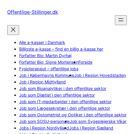
Spring
til
Offentlige-Stillinger.dk
indhold
Alle a-kasser i Danmark
Billigste a-kasse – find en billig a-kasse her
Forfatter Bio: Martin Dyrhøj
Forfatter Bio: Signe Mortensen
Forside
Fysioterapeut – offentlige jobs
Job i Københavns Kommune
Job i Region Hovedstaden
Job i Region Midtjylland
Job som Bioanalytiker i den offentlige sektor
Job som Diætist i den offentlige sektor
Job som IT-medarbejder i den offentlige sektor
Job som Lægesekretær i den offentlige sektor
Job som Optometrist og Optiker i den offentlige sektor
Job som SOSU-personale
Job som Sygeplejerske Vikar
Jobs i Region Nordjylland
Jobs i Region Sjælland