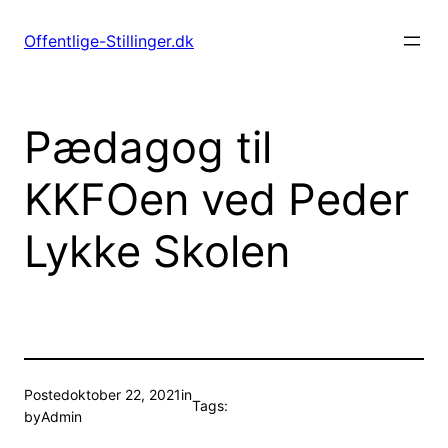
Spring
til
Offentlige-Stillinger.dk
indhold
Pædagog til
KKFOen ved Peder
Lykke Skolen
Posted
oktober 22, 2021
in
Tags:
by
Admin