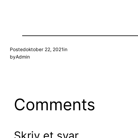
Posted
oktober 22, 2021
in
by
Admin
Comments
Skriv et svar