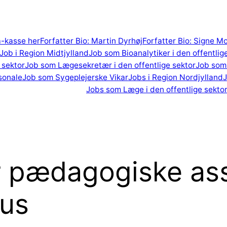
 a-kasse her
Forfatter Bio: Martin Dyrhøj
Forfatter Bio: Signe M
Job i Region Midtjylland
Job som Bioanalytiker i den offentlig
 sektor
Job som Lægesekretær i den offentlige sektor
Job som 
sonale
Job som Sygeplejerske Vikar
Jobs i Region Nordjylland
J
Jobs som Læge i den offentlige sekto
 pædagogiske assi
hus