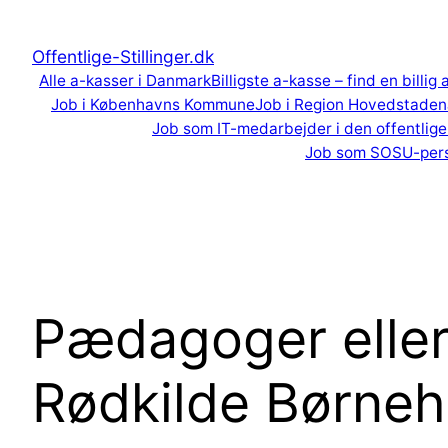
Spring
til
Offentlige-Stillinger.dk
indhold
Alle a-kasser i Danmark
Billigste a-kasse – find en billig
Job i Københavns Kommune
Job i Region Hovedstaden
Job som IT-medarbejder i den offentlige
Job som SOSU-per
Pædagoger eller
Rødkilde Børne