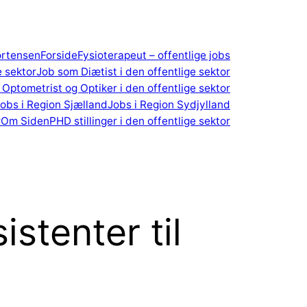
ortensen
Forside
Fysioterapeut – offentlige jobs
e sektor
Job som Diætist i den offentlige sektor
Optometrist og Optiker i den offentlige sektor
obs i Region Sjælland
Jobs i Region Sydjylland
r
Om Siden
PHD stillinger i den offentlige sektor
stenter til