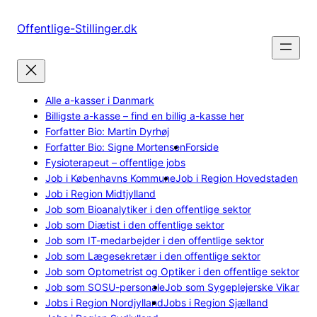
Spring
til
Offentlige-Stillinger.dk
indhold
Alle a-kasser i Danmark
Billigste a-kasse – find en billig a-kasse her
Forfatter Bio: Martin Dyrhøj
Forfatter Bio: Signe Mortensen
Forside
Fysioterapeut – offentlige jobs
Job i Københavns Kommune
Job i Region Hovedstaden
Job i Region Midtjylland
Job som Bioanalytiker i den offentlige sektor
Job som Diætist i den offentlige sektor
Job som IT-medarbejder i den offentlige sektor
Job som Lægesekretær i den offentlige sektor
Job som Optometrist og Optiker i den offentlige sektor
Job som SOSU-personale
Job som Sygeplejerske Vikar
Jobs i Region Nordjylland
Jobs i Region Sjælland